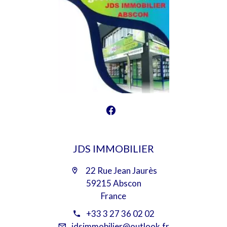
JDS IMMOBILIER
22 Rue Jean Jaurès
59215 Abscon
France
+33 3 27 36 02 02
jdsimmobilier@outlook.fr