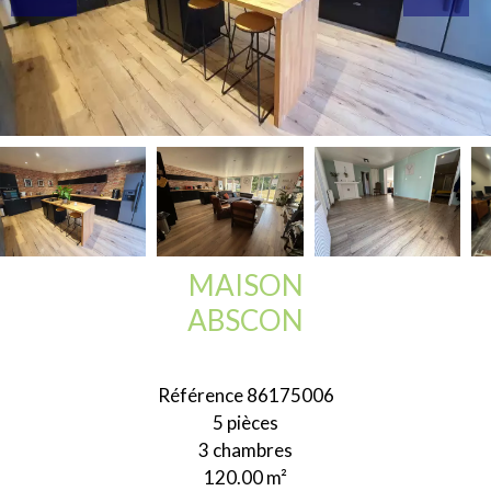
MAISON
ABSCON
Référence
86175006
5 pièces
3 chambres
120.00
m²