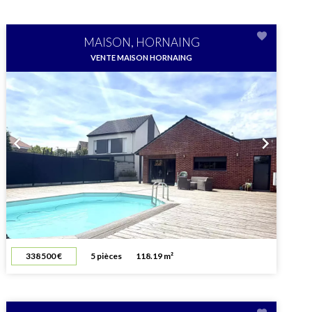
MAISON, HORNAING
VENTE MAISON HORNAING
338 500 €
5 pièces
118.19 m²