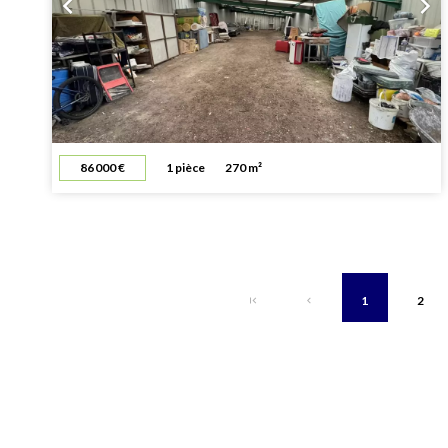
86 000 €
1 pièce
270 m²
1
2