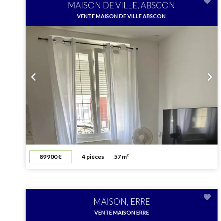
MAISON DE VILLE, ABSCON
VENTE MAISON DE VILLE ABSCON
89 900 €
4 pièces
57 m²
MAISON, ERRE
VENTE MAISON ERRE