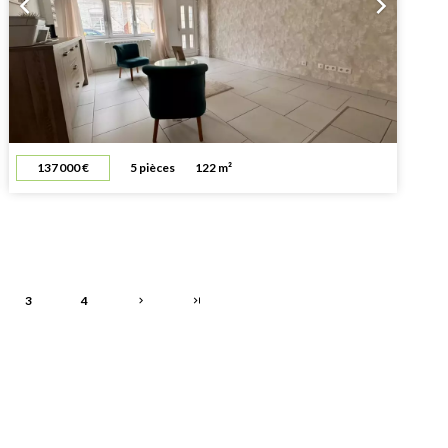
137 000 €
5 pièces
122 m²
3
4