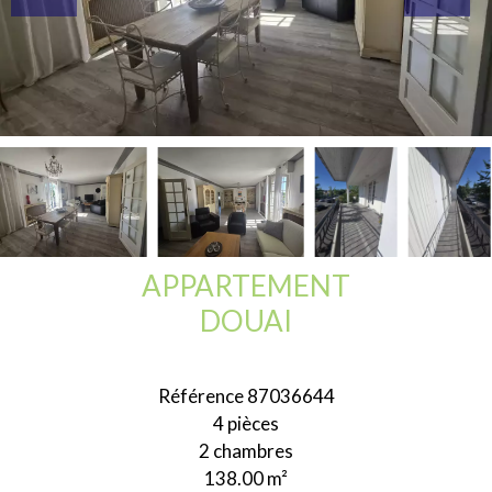
APPARTEMENT
DOUAI
Référence
87036644
4 pièces
2 chambres
138.00
m²