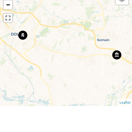
−
Leaflet